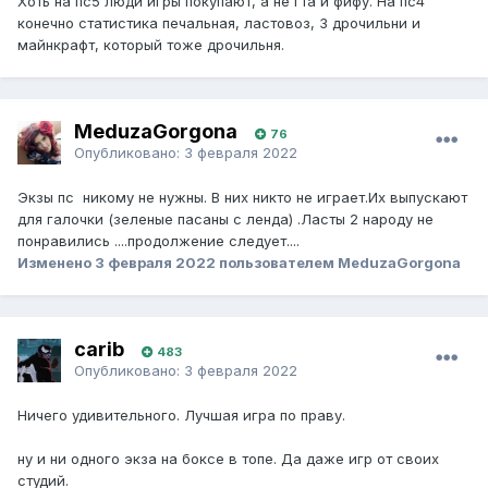
Хоть на пс5 люди игры покупают, а не гта и фифу. На пс4
конечно статистика печальная, ластовоз, 3 дрочильни и
майнкрафт, который тоже дрочильня.
MeduzaGorgona
76
Опубликовано:
3 февраля 2022
Экзы пс никому не нужны. В них никто не играет.Их выпускают
для галочки (зеленые пасаны с ленда) .Ласты 2 народу не
понравились ....продолжение следует....
Изменено
3 февраля 2022
пользователем MeduzaGorgona
carib
483
Опубликовано:
3 февраля 2022
Ничего удивительного. Лучшая игра по праву.
ну и ни одного экза на боксе в топе. Да даже игр от своих
студий.