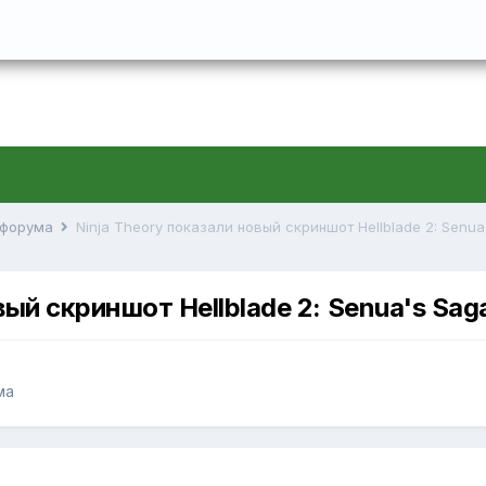
й форума
Ninja Theory показали новый скриншот Hellblade 2: Senua
вый скриншот Hellblade 2: Senua's Sag
ма