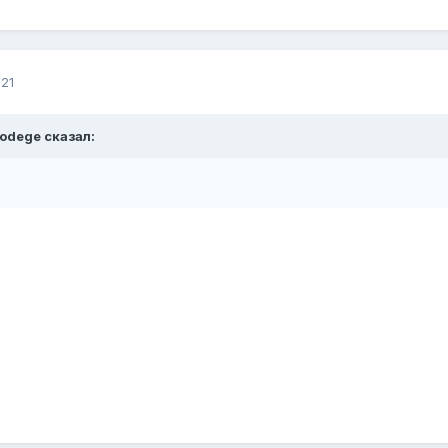
21
kodege сказал: