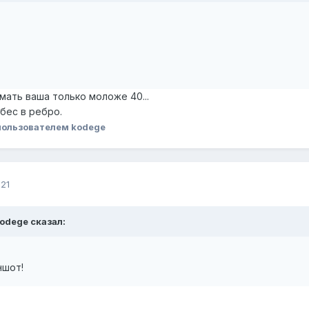
 мать ваша только моложе 40...
бес в ребро.
ользователем kodege
21
kodege сказал:
ншот!