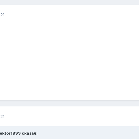
21
21
sektor1899 сказал: