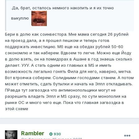
.
Да, брат, осталось немного накопить и я их точно
выкуплю
Бери в долю как соинвестора. Мне мама сегодня 26 рублей
на проезд дала, а я прошел пешком и теперь готов
поддержать инвестицию. Мб еще на обедах рублей 50-60
сэкономлю и так наберем. Вдвоем то легче. Можно еще Йоду
в долю взять, он на помидорах в Ашане в год знаешь сколько
делает. УУУ. А стать одним из главных в MS и иметь
возможность легально гонять Фила для него, наверно, метча.
Вот втроячка соберем. Солидными господами станем. А потом
может отметить, сдать бутылки и начать на Эппл откладывать.
ПРавда тут загвоздка что антимонопольщики могут не
разрешить владеть Эппл и MS сразу, по сути монополия на
рынке ОС и много чего еще. Пока что главная загвоздка в
этой схеме
Rambler
930