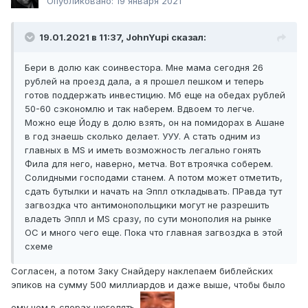
Опубликовано:
19 января 2021
19.01.2021 в 11:37, JohnYupi сказал:
Бери в долю как соинвестора. Мне мама сегодня 26
рублей на проезд дала, а я прошел пешком и теперь
готов поддержать инвестицию. Мб еще на обедах рублей
50-60 сэкономлю и так наберем. Вдвоем то легче.
Можно еще Йоду в долю взять, он на помидорах в Ашане
в год знаешь сколько делает. УУУ. А стать одним из
главных в MS и иметь возможность легально гонять
Фила для него, наверно, метча. Вот втроячка соберем.
Солидными господами станем. А потом может отметить,
сдать бутылки и начать на Эппл откладывать. ПРавда тут
загвоздка что антимонопольщики могут не разрешить
владеть Эппл и MS сразу, по сути монополия на рынке
ОС и много чего еще. Пока что главная загвоздка в этой
схеме
Согласен, а потом Заку Снайдеру наклепаем библейских
эпиков на сумму 500 миллиардов и даже выше, чтобы было
ему чем в спорах щеголять