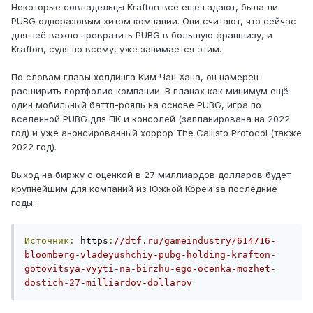
Некоторые совладельцы Krafton всё ещё гадают, была ли
PUBG одноразовым хитом компании. Они считают, что сейчас
для неё важно превратить PUBG в большую франшизу, и
Krafton, судя по всему, уже занимается этим.
По словам главы холдинга Ким Чан Хана, он намерен
расширить портфолио компании. В планах как минимум ещё
один мобильный баттл-рояль на основе PUBG, игра по
вселенной PUBG для ПК и консолей (запланирована на 2022
год) и уже анонсированный хоррор The Callisto Protocol (также
2022 год).
Выход на биржу с оценкой в 27 миллиардов долларов будет
крупнейшим для компаний из Южной Кореи за последние
годы.
Источник:
 https
:
//dtf.ru/gameindustry/614716-
bloomberg-vladeyushchiy-pubg-holding-krafton-
gotovitsya-vyyti-na-birzhu-ego-ocenka-mozhet-
dostich-27-milliardov-dollarov