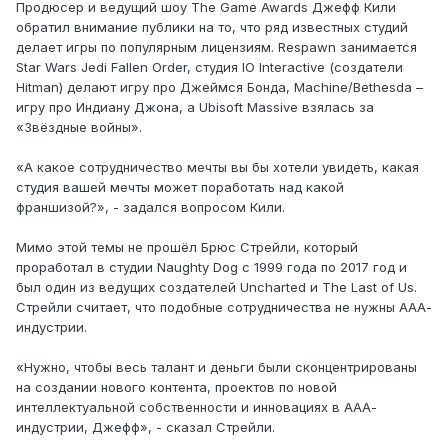
Продюсер и ведущий шоу The Game Awards Джефф Кили
обратил внимание публики на то, что ряд известных студий
делает игры по популярным лицензиям. Respawn занимается
Star Wars Jedi Fallen Order, студия IO Interactive (создатели
Hitman) делают игру про Джеймся Бонда, Machine/Bethesda –
игру про Индиану Джона, а Ubisoft Massive взялась за
«Звёздные войны».
«А какое сотрудничество мечты вы бы хотели увидеть, какая
студия вашей мечты может поработать над какой
франшизой?», - задался вопросом Кили.
Мимо этой темы не прошёл Брюс Стрейли, который
проработал в студии Naughty Dog с 1999 года по 2017 год и
был один из ведущих создателей Uncharted и The Last of Us.
Стрейли считает, что подобные сотрудничества не нужны ААА-
индустрии.
«Нужно, чтобы весь талант и деньги были сконцентрированы
на создании нового контента, проектов по новой
интеллектуальной собственности и инновациях в ААА-
индустрии, Джефф», - сказал Стрейли.