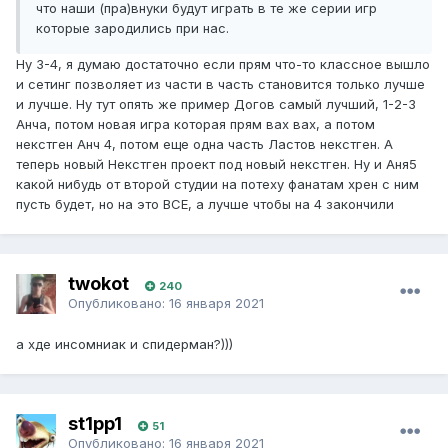
что наши (пра)внуки будут играть в те же серии игр
которые зародились при нас.
Ну 3-4, я думаю достаточно если прям что-то классное вышло
и сетинг позволяет из части в часть становится только лучше
и лучше. Ну тут опять же пример Догов самый лучший, 1-2-3
Анча, потом новая игра которая прям вах вах, а потом
некстген Анч 4, потом еще одна часть Ластов некстген. А
теперь новый Некстген проект под новый некстген. Ну и Аня5
какой нибудь от второй студии на потеху фанатам хрен с ним
пусть будет, но на это ВСЕ, а лучше чтобы на 4 закончили
twokot
240
Опубликовано:
16 января 2021
а хде инсомниак и спидерман?)))
st1pp1
51
Опубликовано:
16 января 2021