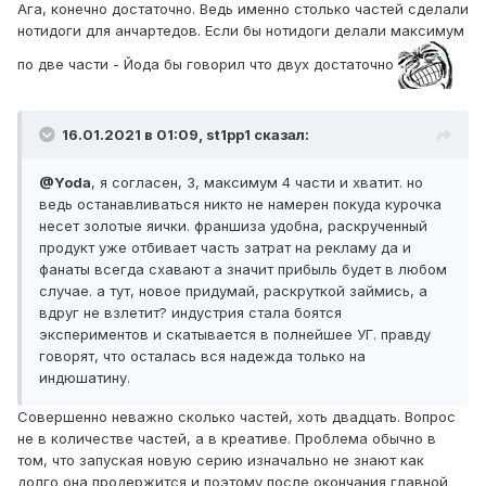
Ага, конечно достаточно. Ведь именно столько частей сделали
нотидоги для анчартедов. Если бы нотидоги делали максимум
по две части - Йода бы говорил что двух достаточно
16.01.2021 в 01:09, st1pp1 сказал:
@Yoda
, я согласен, 3, максимум 4 части и хватит. но
ведь останавливаться никто не намерен покуда курочка
несет золотые яички. франшиза удобна, раскрученный
продукт уже отбивает часть затрат на рекламу да и
фанаты всегда схавают а значит прибыль будет в любом
случае. а тут, новое придумай, раскруткой займись, а
вдруг не взлетит? индустрия стала боятся
экспериментов и скатывается в полнейшее УГ. правду
говорят, что осталась вся надежда только на
индюшатину.
Совершенно неважно сколько частей, хоть двадцать. Вопрос
не в количестве частей, а в креативе. Проблема обычно в
том, что запуская новую серию изначально не знают как
долго она продержится и поэтому после окончания главной