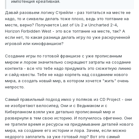
импотенция креативная.
Давай разовьем логику Стрейли - раз топтаться на месте не
надо, то и сиквелы делать тоже плохо, ведь это топтание на
месте, верно? Получается Last of Us 2 и Uncharted 2-4,
Horizon Forbidden West - это все топтание на месте, так? А
если нет, то какая разница делать игру по уже раскрученной
игровой или кинофраншизе?
Создание игры по готовой франшизе с уже прописанным
миром и лором значительно сокращают затраты на создание
контента - все что тебе надо придумать это сюжетную линию
и сайд-квесты. Тебе не надо корпеть над созданием нового
мира, а создать новый мир, в котором хочется "жить" очень
непросто.
Самый правильный подход имхо у поляков из CD Project - они
не изобретают велосипед. Они и с Ведьмаком и с
Киберпанком взяли уже детально прописанный мир и
развернули в тем свою историю. И получилось офигенно. Они
не тратили время и ресурсы на придумывание деталей нового
мира, на создание его истории и лора. Зачем, если можно
недорого заплатить за уже готовый лор? Вот это самый