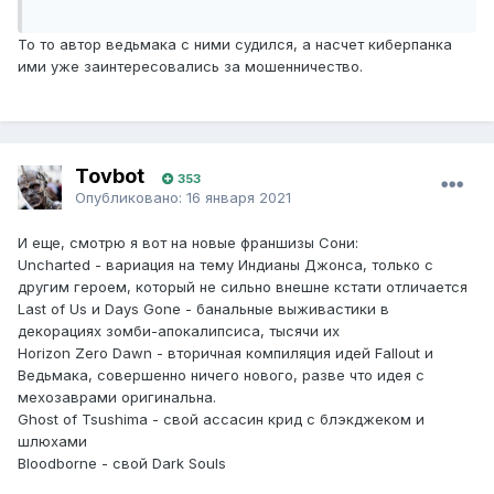
То то автор ведьмака с ними судился, а насчет киберпанка
ими уже заинтересовались за мошенничество.
Tovbot
353
Опубликовано:
16 января 2021
И еще, смотрю я вот на новые франшизы Сони:
Uncharted - вариация на тему Индианы Джонса, только с
другим героем, который не сильно внешне кстати отличается
Last of Us и Days Gone - банальные выживастики в
декорациях зомби-апокалипсиса, тысячи их
Horizon Zero Dawn - вторичная компиляция идей Fallout и
Ведьмака, совершенно ничего нового, разве что идея с
мехозаврами оригинальна.
Ghost of Tsushima - свой ассасин крид с блэкджеком и
шлюхами
Bloodborne - свой Dark Souls