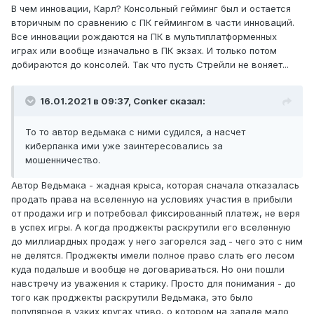
В чем инновации, Карл? Консольный гейминг был и остается
вторичным по сравнению с ПК геймингом в части инноваций.
Все инновации рождаются на ПК в мультиплатформенных
играх или вообще изначально в ПК экзах. И только потом
добираются до консолей. Так что пусть Стрейли не воняет...
16.01.2021 в 09:37, Conker сказал:
То то автор ведьмака с ними судился, а насчет
киберпанка ими уже заинтересовались за
мошенничество.
Автор Ведьмака - жадная крыса, которая сначала отказалась
продать права на вселенную на условиях участия в прибыли
от продажи игр и потребовал фиксированный платеж, не веря
в успех игры. А когда проджекты раскрутили его вселенную
до миллиардных продаж у него загорелся зад - чего это с ним
не делятся. Проджекты имели полное право слать его лесом
куда подальше и вообще не договариваться. Но они пошли
навстречу из уважения к старику. Просто для понимания - до
того как проджекты раскрутили Ведьмака, это было
популярное в узких кругах чтиво, о котором на западе мало