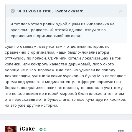
14.01.2021 в 11:16, Tovbot сказал:
Я тут посмотрел ролик одной сцены из киберпанка на
русском... редкостный отстой однако, озвучка по
сравнению с оригинальной поганая.
судя по отзывам, озвучка там - отдельная история. по
сравнению с оригиналом, наши быдло-локализаторы
оттянулись по полной. CDPR или хотели локализацию за три
копейки, или контроль качества дерьмовый, либо оного
вообще не было. впрочем я не сильно удивлен по поводу
локализации, учитывая каких чудаков на букву М в последнее
время подпускают к медиаконтенту. то фрицев нарисуют на
бордах, поздравляя наших ветеранов, то школоло учат тому
что не все немцы во второй мировой были плохие а те потом
это пересказывают в бундестаге, то еще куча других косяков.
но это уже другие истории.
iCake
2