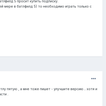
атлфилд 5 просит купить подписку.
ней мере в батлфилд 5) то необходимо играть только с
лу пятую , а мне тоже пишет - улучшите версию .. хотя и
асти .