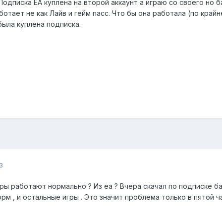
Подписка ЕА куплена на второй аккаунт а играю со своего но б
ботает не как Лайв и гейм пасс. Что бы она работала (по край
была куплена подписка.
3
ры работают нормально ? Из ea ? Вчера скачал по подписке бат
рм , и остальные игры . Это значит проблема только в пятой ч