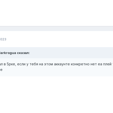
2023
darkrogua сказал:
 в 5рке, если у тебя на этом аккаунте конкретно нет еа плей
ие