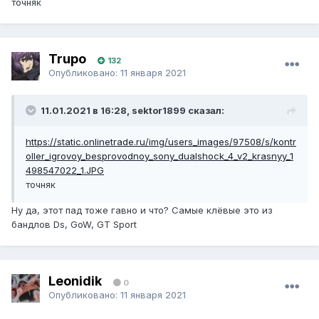
точняк
Trupo
132
Опубликовано:
11 января 2021
11.01.2021 в 16:28, sektor1899 сказал:
https://static.onlinetrade.ru/img/users_images/97508/s/kontr
oller_igrovoy_besprovodnoy_sony_dualshock_4_v2_krasnyy_1
498547022_1.JPG
точняк
Ну да, этот пад тоже гавно и что? Самые клёвые это из
бандлов Ds, GoW, GT Sport
Leonidik
0
Опубликовано:
11 января 2021