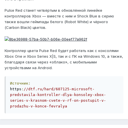
Pulse Red станет четвёртым в обновлённой линейке
контроллеров Xbox — вместе с ним и Shock Blue в серию
также вошли геймпады белого (Robot White) и чёрного
(Carbon Black) цветов.
Контроллер цвета Pulse Red будет работать как с консолями
Xbox One и Xbox Series X|S, так и с ПК на Windows 10, а также,
благодаря связи через «облако», с мобильными
устройствами на Android.
Источник:
https
:
//dtf.ru/hard/607125-microsoft-
predstavila-kontroller-dlya-konsoley-xbox-
series-v-krasnom-cvete-v-rf-on-postupit-v-
prodazhu-v-konce-fevralya