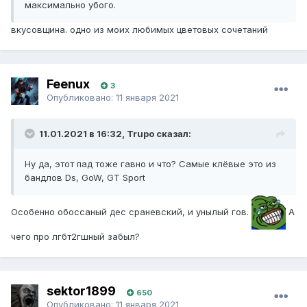
максимально убого.
вкусовщина. одно из моих любимых цветовых сочетаний
Feenux
3
Опубликовано:
11 января 2021
11.01.2021 в 16:32, Trupo сказал:
Ну да, этот пад тоже гавно и что? Самые клёвые это из
бандлов Ds, GoW, GT Sport
Особенно обоссаный дес сраневский, и унылый гов.
А
чего про лгбт2гшный забыл?
sektor1899
650
Опубликовано:
11 января 2021