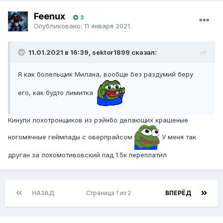
Feenux
3
Опубликовано:
11 января 2021
11.01.2021 в 16:39, sektor1899 сказал:
Я как болельщик Милана, вообще без раздумий беру
его, как будто лимитка
Кинули лохотронщиков из рэйнбо делающих крашеные
ногомячные геймпады с оверпрайсом
У меня так
друган за локомотивовский пад 1.5к переплатил
НАЗАД
Страница 1 из 2
ВПЕРЁД