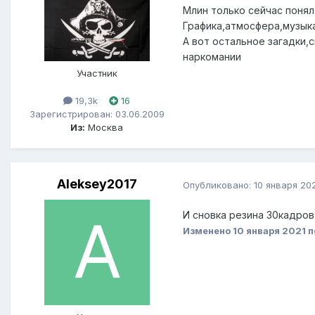
Млин только сейчас понял
Графика,атмосфера,музык
А вот остальное загадки,с
наркомании
Участник
19,3k
16
Зарегистрирован: 03.06.2009
Из:
Москва
Aleksey2017
Опубликовано:
10 января 20
И сновка резина 30кадров
Изменено
10 января 2021
п