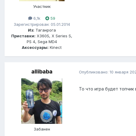
Участник
6,1k
59
Зарегистрирован: 05.01.2014
Из:
Таганрога
Приставки:
X360S, X Series S,
PS 4, Sega MD4
Аксессуары:
Kinect
allibaba
Опубликовано:
10 января 20
То что игра будет топчик
Забанен