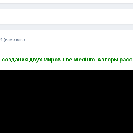
21
(изменено)
 создания двух миров The Medium. Авторы расс