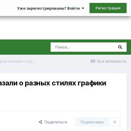
Регистрация
Уже зарегистрированы? Войти
За кулисами создания двух миров - The Medium. Авторы рассказали о разных стилях графики игры
Вся активность
азали о разных стилях графики
Поделиться
Подписчики
0