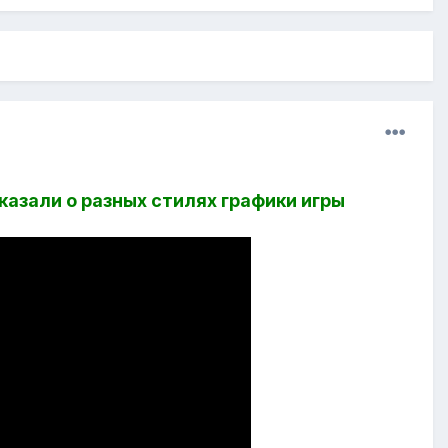
казали о разных стилях графики игры