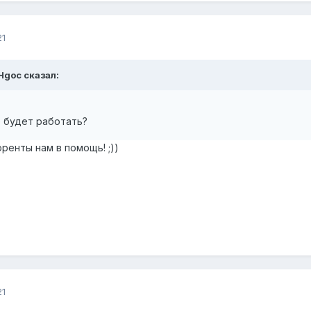
21
eHgoc сказал:
е будет работать?
оренты нам в помощь! ;))
21