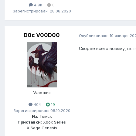
4,9k
0
Зарегистрирован: 28.08.2020
D0c V00D00
Опубликовано:
10 января 20
Скорее всего возьму,т.к. 
Участник
404
19
Зарегистрирован: 08.10.2020
Из:
Томск
Приставки:
Xbox Series
X,Sega Genesis