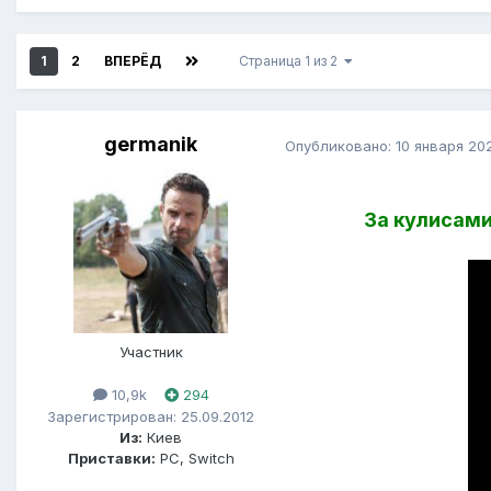
1
2
ВПЕРЁД
Страница 1 из 2
germanik
Опубликовано:
10 января 20
За кулисами
Участник
10,9k
294
Зарегистрирован: 25.09.2012
Из:
Киев
Приставки:
PC, Switch