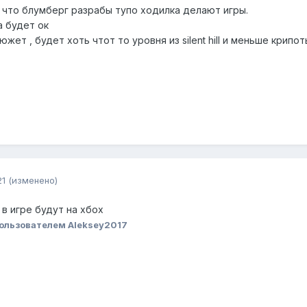
 что блумберг разрабы тупо ходилка делают игры.
а будет ок
южет , будет хоть чтот то уровня из silent hill и меньше крип
21
(изменено)
 в игре будут на хбох
ользователем Aleksey2017