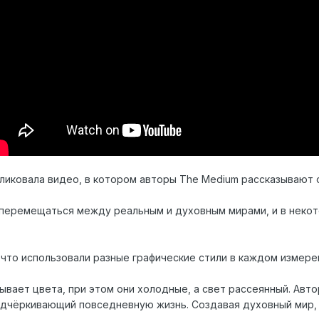
ликовала видео, в котором авторы The Medium рассказывают 
перемещаться между реальным и духовным мирами, и в неко
что использовали разные графические стили в каждом измерени
ывает цвета, при этом они холодные, а свет рассеянный. Авт
подчёркивающий повседневную жизнь. Создавая духовный мир,