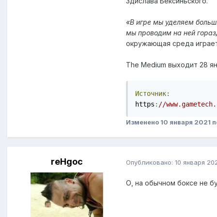
Здислава Бексиньского.
«В игре мы уделяем больш
мы проводим на ней гораз
окружающая среда играет
The Medium выходит 28 янв
Источник:
https
:
//www.gametech.
Изменено
10 января 2021
п
reHgoc
Опубликовано:
10 января 20
О, на обычном боксе не б