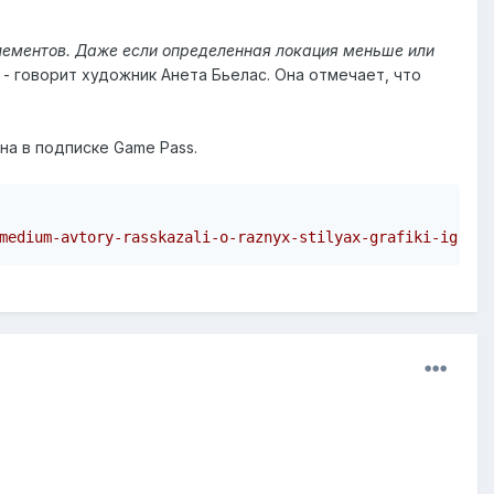
лементов. Даже если определенная локация меньше или
, - говорит художник Анета Бьелас. Она отмечает, что
на в подписке Game Pass.
medium-avtory-rasskazali-o-raznyx-stilyax-grafiki-igry