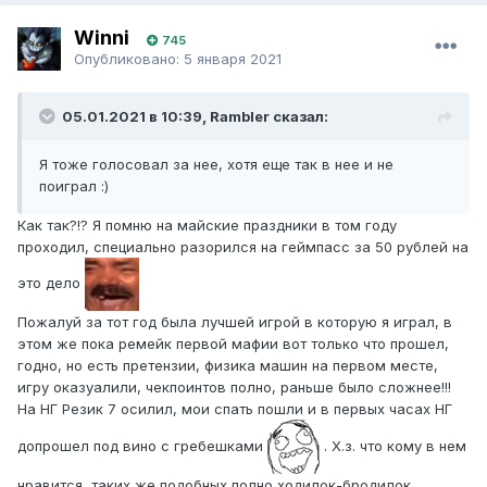
Winni
745
Опубликовано:
5 января 2021
05.01.2021 в 10:39, Rambler сказал:
Я тоже голосовал за нее, хотя еще так в нее и не
поиграл :)
Как так?!? Я помню на майские праздники в том году
проходил, специально разорился на геймпасс за 50 рублей на
это дело
Пожалуй за тот год была лучшей игрой в которую я играл, в
этом же пока ремейк первой мафии вот только что прошел,
годно, но есть претензии, физика машин на первом месте,
игру оказуалили, чекпоинтов полно, раньше было сложнее!!!
На НГ Резик 7 осилил, мои спать пошли и в первых часах НГ
допрошел под вино с гребешками
. Х.з. что кому в нем
нравится, таких же подобных полно ходилок-бродилок,