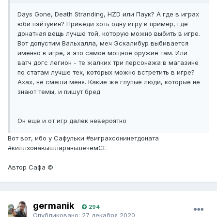
Days Gone, Death Stranding, HZD или Паук? А где в играх
юби пэйтувин? Приведи хоть одну игру в пример, где
донатная вещь лучше той, которую можно выбить в игре.
Вот допустим Вальхалла, меч Эскалибур выбивается
именно в игре, а это самое мощное оружие там. Или
ватч догс легион - те жалких три персонажа в магазине
по статам лучше тех, которых можно встретить в игре?
Ахах, не смеши меня. Какие же глупые люди, которые не
знают темы, и пишут бред
Он еще и от игр далек невероятно
Вот вот, ибо у Сафульки #виграхсонинетдоната
#киллзонавышлараньшечемСЕ
Автор Сафа ©
germanik
294
Опубликовано:
27 декабря 2020