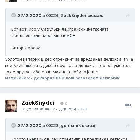
27.12.2020 в 08:26, ZackSnyder сказал:
Вот вот, ибо у Сафульки #виграхсонинетдоната
#киллзонавышлараньшечемСЕ
Автор Сафа ©
Золотой кепарик в дез стрендинг за предзаказ делюкса, куча
пейтувин шмота в демон соулзс за делюкс - это разумеется
тоже другое. Ибо сони можна, а юбисофт нет
Изменено
27 декабря 2020
пользователем germanik
ZackSnyder
0
Опубликовано:
27 декабря 2020
27.12.2020 в 08:28, germanik сказал:
Золотой кепарик в дез стрендинг за предзаказ делюкса,