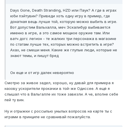
Days Gone, Death Stranding, HZD или Паук? А где в играх
юби пэйтувин? Приведи хоть одну игру в пример, где
донатная вещь лучше той, которую можно выбить в игре.
Вот допустим Вальхалла, меч Эскалибур выбивается
именно в игре, а это самое мощное оружие там. Или
ватч догс легион - те жалких три персонажа в магазине
по статам лучше тех, которых можно встретить в игре?
Ахах, не смеши меня. Какие же глупые люди, которые не
знают темы, и пишут бред
Он еще и от игр далек невероятно
Смотрю за живое задел, хорошо, ну давай для примера я
назову ускорители прокачки в той-же Одиссее. А ещё я
слышал что в Вальгалле их тоже завезли. А че, вполне себе
пей ту вин.
Ну и отрыжки с россыпью унылых вопросов на карте ты с
играми в принципе не сравнивай пожалуйста.