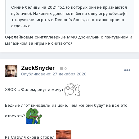
Синие беливы на 2021 год (о которых они не признаются
публично): Накопить денег хотя бы на одну игру юбисофт
+ научиться играть в Demon's Souls, а то жалко кровно
отданных
Оффлайновые синглплеерные ММО дрочильни с пэйтувином и
магазином за игры не считаются.
ZackSnyder
0
Опубликовано:
27 декабря 2020
XBOX с Филом, рвут и мечут
Бедные лгбт киноделы из цоне, чем же они будут на все это
отвечать?
Ps Сафуля снова сгорел