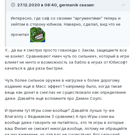
27.12.2020 в 08:40, germanik сказал:
Интересно, где саф со своими "аргументами" теперь и
хейтом в сторону юбиков. Наверно, сделал, вид что не
прочитал
У... да вы я смотрю просто говноеды с Заком, защищаете все
че воняет. Сравнивают «меч чуть по сильнее», который в игре
влияет не ничто и возможность за бабло в играх от Юбисофт
качаться в два раза быстрее.
Чуть более сильное оружее в нагрузке к более дорогому
изданию ещё в Масс эффект 1 например было, когда такая
вещь как донат в синглах не существовало как определение
даже. Давайте ещё вспомните про Демон Соулс.
И причём тут Игры сони вообще? Давайте лучше ту-же
Влагаллу с Ведьмаком 3 сравним:) А про Игры сони вы
вообще даже говорить не пытайтесь, это те игры в которые
ваш Филип не сможет никогда вообще, потому не обращайте
на них внимание, их для вас не существует. Вот сельский