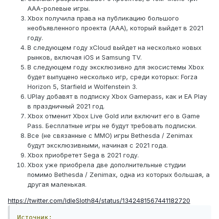
AAA-ролевые игры.
Xbox получила права на публикацию большого
необъявленного проекта (AAA), который выйдет в 2021
году.
В следующем году xCloud выйдет на несколько новых
рынков, включая iOS и Samsung TV.
В следующем году эксклюзивно для экосистемы Xbox
будет выпущено несколько игр, среди которых: Forza
Horizon 5, Starfield и Wolfenstein 3.
UPlay добавят в подписку Xbox Gamepass, как и EA Play
в праздничный 2021 год.
Xbox отменит Xbox Live Gold или включит его в Game
Pass. Бесплатные игры не будут требовать подписки.
Все (не связанные с MMO) игры Bethesda / Zenimax
будут эксклюзивными, начиная с 2021 года.
Xbox приобретет Sega в 2021 году.
Xbox уже приобрела две дополнительные студии
помимо Bethesda / Zenimax, одна из которых большая, а
другая маленькая.
https://twitter.com/IdleSloth84/status/1342481567441182720
Источник: