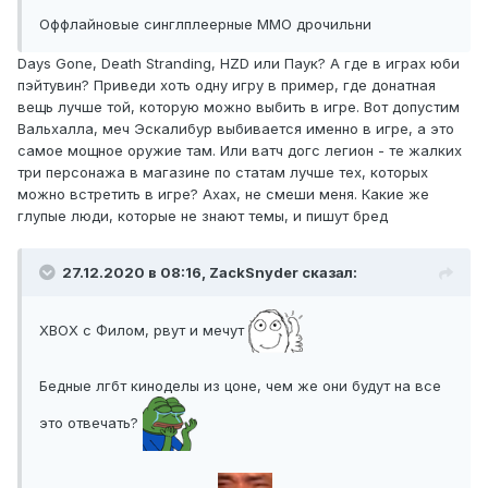
Оффлайновые синглплеерные ММО дрочильни
Days Gone, Death Stranding, HZD или Паук? А где в играх юби
пэйтувин? Приведи хоть одну игру в пример, где донатная
вещь лучше той, которую можно выбить в игре. Вот допустим
Вальхалла, меч Эскалибур выбивается именно в игре, а это
самое мощное оружие там. Или ватч догс легион - те жалких
три персонажа в магазине по статам лучше тех, которых
можно встретить в игре? Ахах, не смеши меня. Какие же
глупые люди, которые не знают темы, и пишут бред
27.12.2020 в 08:16, ZackSnyder сказал:
XBOX с Филом, рвут и мечут
Бедные лгбт киноделы из цоне, чем же они будут на все
это отвечать?