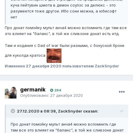
куча пейтувин шмота в демон соулзс за делюкс - это
разумеется тоже другое. Ибо сони можна, а юбисофт
нет
Про донат помойку мульт анча4 можно вспомнить где там все
это влияет на "баланс", в той же сливзоне донат есть итд.
Там и издания с Dad of war были разными, с бонусной броне
для куколда кратоса
Изменено
27 декабря 2020
пользователем ZackSnyder
germanik
294
Опубликовано:
27 декабря 2020
27.12.2020 в 08:38, ZackSnyder сказал:
Про донат помойку мульт анча4 можно вспомнить где
там все это влияет на "баланс", в той же сливзоне донат