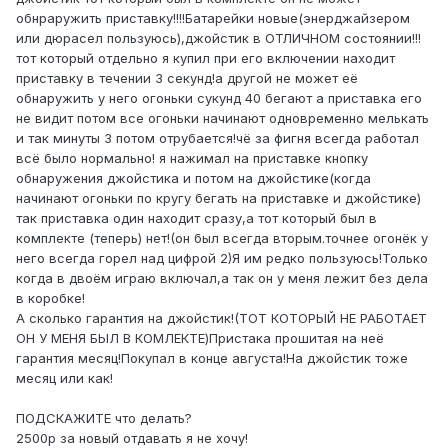
обнраружить приставку!!!!Батарейки новые(энерджайзером
или дюрасел пользуюсь),джойстик в ОТЛИЧНОМ состоянии!!!
тот который отдельно я купил при его включении находит
приставку в течении 3 секунд!а другой не может её
обнаружить у него огоньки сукунд 40 бегают а приставка его
не видит потом все огоньки начинают одновременно мелькать
и так минуты 3 потом отрубается!чё за фигня всегда работал
всё было нормально! я нажимал на приставке кнопку
обнаружения джойстика и потом на джойстике(когда
начинают огоньки по кругу бегать на приставке и джойстике)
так приставка один находит сразу,а тот который был в
комплекте (теперь) нет!(он был всегда вторым.точнее огонёк у
него всегда горел над цифрой 2)Я им редко пользуюсь!Только
когда в двоём играю включал,а так он у меня лежит без дела
в коробке!
А сколько гарантия на джойстик!(ТОТ КОТОРЫЙ НЕ РАБОТАЕТ
ОН У МЕНЯ БЫЛ В КОМЛЕКТЕ)Пристака прошитая на неё
гарантия месяц!Покупал в конце августа!На джойстик тоже
месяц или как!
ПОДСКАЖИТЕ что делать?
2500р за новый отдавать я не хочу!