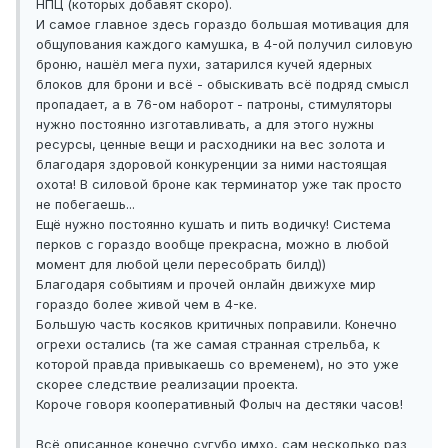
НПЦ (которых добавят скоро).
И самое главное здесь гораздо большая мотивация для
общупования каждого камушка, в 4-ой получил силовую
броню, нашёл мега пухи, затарился кучей ядерных
блоков для брони и всё - обыскивать всё подряд смысл
пропадает, а в 76-ом наборот - патроны, стимуляторы
нужно постоянно изготавливать, а для этого нужны
ресурсы, ценные вещи и расходники на вес золота и
благодаря здоровой конкуренции за ними настоящая
охота! В силовой броне как терминатор уже так просто
не побегаешь...
Ещё нужно постоянно кушать и пить водичку! Система
перков с гораздо вообще прекрасна, можно в любой
момент для любой цели пересобрать билд))
Благодаря событиям и прочей онлайн движухе мир
гораздо более живой чем в 4-ке.
Большую часть косяков критичных поправили. Конечно
огрехи остались (та же самая странная стрельба, к
которой правда привыкаешь со временем), но это уже
скорее следствие реализации проекта.
Короче говоря кооперативный Фолыч на дестяки часов!
Всё описанное конечно сугубо имхо, сам несколько раз