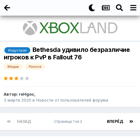
Bethesda удивило безразличие
Индустрия
игроков к PvP в Fallout 76
Медиа
Разное
Автор:
reHgoc
,
3 марта 2020
в
Новости от пользователей форума
НАЗАД
Страница 1 из 2
ВПЕРЁД