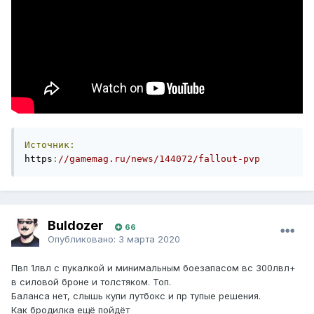
Источник:
https
:
//gamemag.ru/news/144072/fallout-pvp
Buldozer
66
Опубликовано:
3 марта 2020
Пвп 1лвл с пукалкой и минимальным боезапасом вс 300лвл+
в силовой броне и толстяком. Топ.
Баланса нет, слышь купи лутбокс и пр тупые решения.
Как бродилка ещё пойдёт