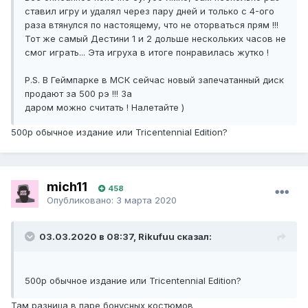
ставил игру и удалял через пару дней и только с 4-ого
раза втянулся по настоящему, что не оторваться прям !!!
Тот же самый Дестини 1 и 2 дольше нескольких часов не
смог играть... Эта игруха в итоге понравилась жутко !
P.S. В Геймпарке в МСК сейчас новый запечатанный диск
продают за 500 рэ !!! За
даром можно считать ! Налетайте )
500p обычное издание или Tricentennial Edition?
mich11
458
Опубликовано:
3 марта 2020
03.03.2020 в 08:37, Rikufuu сказал:
500p обычное издание или Tricentennial Edition?
Там разница в паре бонусных костюмов