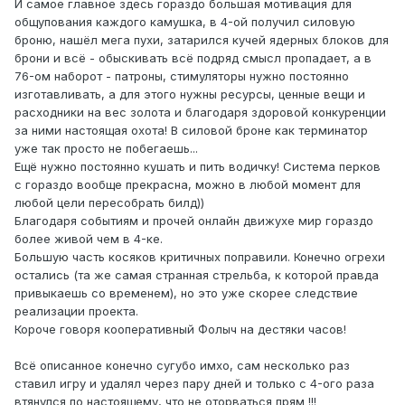
И самое главное здесь гораздо большая мотивация для
общупования каждого камушка, в 4-ой получил силовую
броню, нашёл мега пухи, затарился кучей ядерных блоков для
брони и всё - обыскивать всё подряд смысл пропадает, а в
76-ом наборот - патроны, стимуляторы нужно постоянно
изготавливать, а для этого нужны ресурсы, ценные вещи и
расходники на вес золота и благодаря здоровой конкуренции
за ними настоящая охота! В силовой броне как терминатор
уже так просто не побегаешь...
Ещё нужно постоянно кушать и пить водичку! Система перков
с гораздо вообще прекрасна, можно в любой момент для
любой цели пересобрать билд))
Благодаря событиям и прочей онлайн движухе мир гораздо
более живой чем в 4-ке.
Большую часть косяков критичных поправили. Конечно огрехи
остались (та же самая странная стрельба, к которой правда
привыкаешь со временем), но это уже скорее следствие
реализации проекта.
Короче говоря кооперативный Фолыч на дестяки часов!
Всё описанное конечно сугубо имхо, сам несколько раз
ставил игру и удалял через пару дней и только с 4-ого раза
втянулся по настоящему, что не оторваться прям !!!