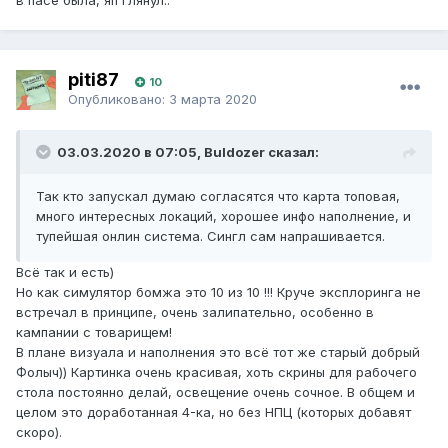
в пасе была, яп глянул..
piti87
10
Опубликовано:
3 марта 2020
03.03.2020 в 07:05, Buldozer сказал:
Так кто запускал думаю согласятся что карта топовая,
много интересных локаций, хорошее инфо наполнение, и
тупейшая онлин система. Сингл сам напрашивается.
Всё так и есть)
Но как симулятор бомжа это 10 из 10 !!! Круче эксплоринга не
встречал в принципе, очень залипательно, особенно в
кампании с товарищем!
В плане визуала и наполнения это всё тот же старый добрый
Фолыч)) Картинка очень красивая, хоть скрины для рабочего
стола постоянно делай, освещение очень сочное. В общем и
целом это доработанная 4-ка, но без НПЦ (которых добавят
скоро).