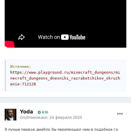
Источник:
https
:
//www.playground.ru/minecraft_dungeons/mi
necraft_dungeons_dnevniki_razrabotchikov_okruzh
enie-712128
Yoda
610
Опубликовано:
24 февраля 2020
Я лучше первое диабло бы перепрошел чем в подобное гэ