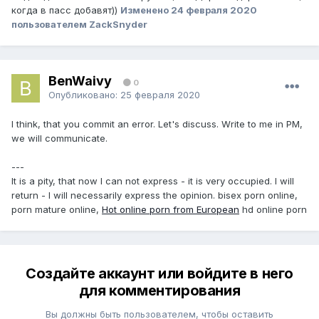
когда в пасс добавят))
Изменено
24 февраля 2020
пользователем ZackSnyder
BenWaivy
0
Опубликовано:
25 февраля 2020
I think, that you commit an error. Let's discuss. Write to me in PM,
we will communicate.
---
It is a pity, that now I can not express - it is very occupied. I will
return - I will necessarily express the opinion. bisex porn online,
porn mature online,
Hot online porn from European
hd online porn
Создайте аккаунт или войдите в него
для комментирования
Вы должны быть пользователем, чтобы оставить