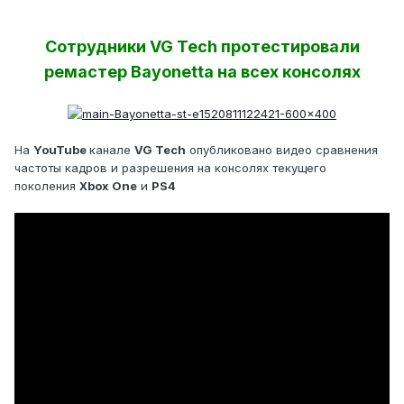
Сотрудники VG Tech протестировали
ремастер Bayonetta на всех консолях
На
YouTube
канале
VG Tech
опубликовано видео сравнения
частоты кадров и разрешения на консолях текущего
поколения
Xbox One
и
PS4