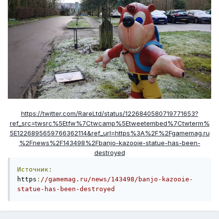
https://twitter.com/RareLtd/status/1226840580719771653?
ref_src=twsrc%5Etfw%7Ctwcamp%5Etweetembed%7Ctwterm%
5E1226895659766362114&ref_url=https%3A%2F%2Fgamemag.ru
%2Fnews%2F143498%2Fbanjo-kazooie-statue-has-been-
destroyed
Источник:
https
:
//gamemag.ru/news/143498/banjo-kazooie-
statue-has-been-destroyed