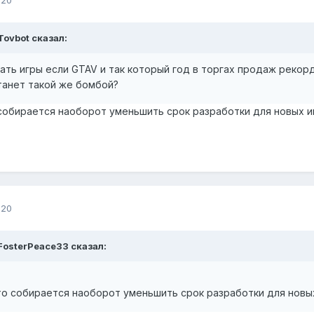
Tovbot сказал:
ать игры если GTAV и так который год в торгах продаж рекор
танет такой же бомбой?
 собирается наоборот уменьшить срок разработки для новых и
020
FosterPeace33 сказал:
что собирается наоборот уменьшить срок разработки для новы