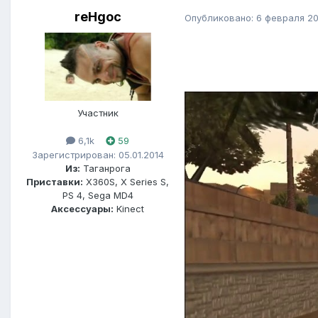
reHgoc
Опубликовано:
6 февраля 2
Участник
6,1k
59
Зарегистрирован: 05.01.2014
Из:
Таганрога
Приставки:
X360S, X Series S,
PS 4, Sega MD4
Аксессуары:
Kinect