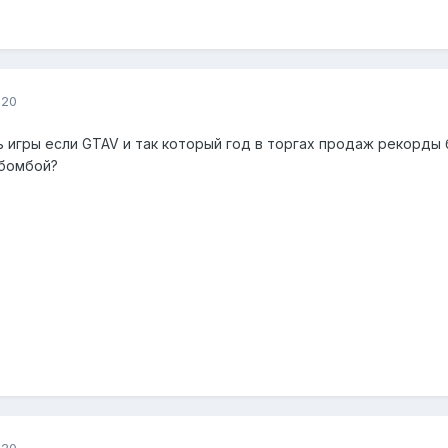
020
 игры если GTAV и так который год в торгах продаж рекорды 
 бомбой?
020