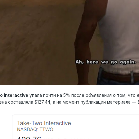
 Interactive
упала почти на 5% после объявления о том, чт
ена составляла $127,44, а на момент публикации материала — $