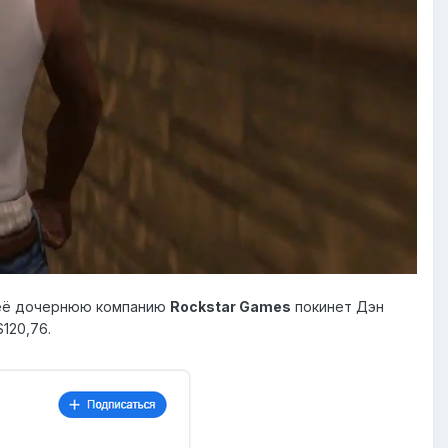
о её дочернюю компанию
Rockstar Games
покинет Дэн
120,76.