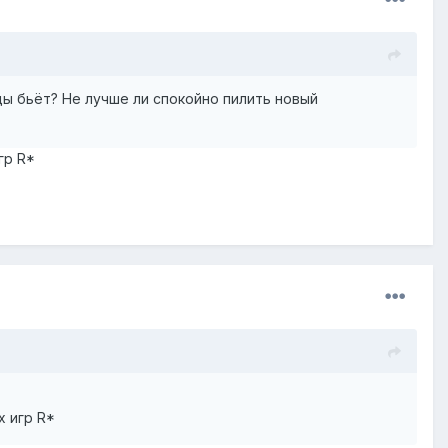
ды бьёт? Не лучше ли спокойно пилить новый
гр R*
х игр R*