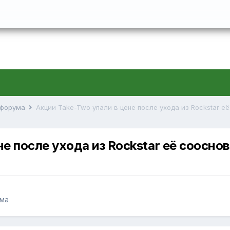
й форума
Акции Take-Two упали в цене после ухода из Rockstar е
не после ухода из Rockstar её соосно
ума