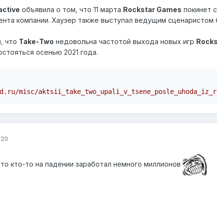
active
объявила о том, что 11 марта
Rockstar Games
покинет с
ента компании. Хаузер также выступал ведущим сценаристом
, что
Take‑Two
недовольна частотой выхода новых игр
Rock
остояться осенью 2021 года.
d.ru/misc/aktsii_take_two_upali_v_tsene_posle_uhoda_iz_r
020
что кто-то на падении заработал немного миллионов