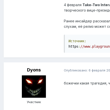
4 февраля
Take-Two Inter
творческого вице-презид
Ранее инсайдер рассказал
слухам, её релиз может с
Источник:
https
:
//www.playgroun
Dyons
Опубликовано:
6 февраля 2
божечки какая трагедия, 
Участник