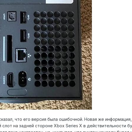
казал, что его версия была ошибочной. Новая же информация, 
й слот на задней стороне Xbox Series X в действительности 