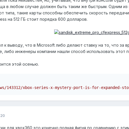
ля пока неизвестен, но, учитывая, что внутри консоли будет
ща в любом случае должен быть таким же быстрым. Одним из
от типа, такие карты способны обеспечить скорость передачи 
ess на 512 ГБ стоит порядка 600 долларов.
л к выводу, что в Microsoft либо делают ставку на то, что за 
е, либо инженеры компании нашли способ использовать этот п
оится этой осенью.
ws/143312/xbox-series-x-mystery-port-is-for-expanded-sto
020
ки для хвох360 это конечно полная фигня по сравнению с эти