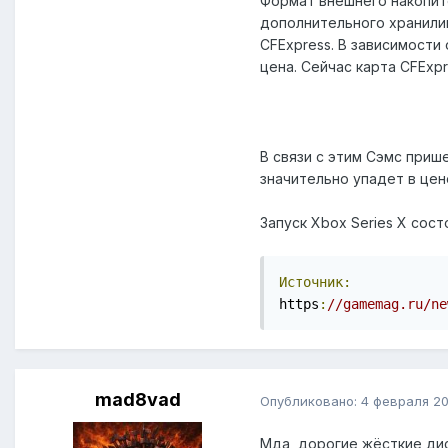
Формат внешнего накопите
дополнительного хранили
CFExpress. В зависимости 
цена. Сейчас карта CFExpr
В связи с этим Сэмс прише
значительно упадет в цен
Запуск Xbox Series X сост
Источник:
https
:
//gamemag.ru/ne
mad8vad
Опубликовано:
4 февраля 2
Мда, дорогие жёсткие дис