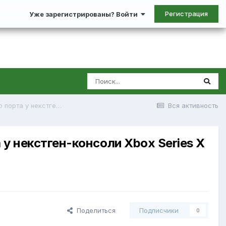
Регистрация
Уже зарегистрированы? Войти
Инсайдер раскрыл истинное предназначение загадочного порта у некстген-консоли Xbox Series X
Вся активность
у некстген-консоли Xbox Series X
Поделиться
Подписчики
0