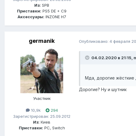
Из:
SPB
Приставки:
PS5 DE + C9
Аксессуары:
INZONE H7
germanik
Опубликовано:
4 февраля 2
04.02.2020 в 21:15, 
Мда, дорогие жёсткие 
Дорогие? Ну и шутник
Участник
10,9k
294
Зарегистрирован: 25.09.2012
Из:
Киев
Приставки:
PC, Switch