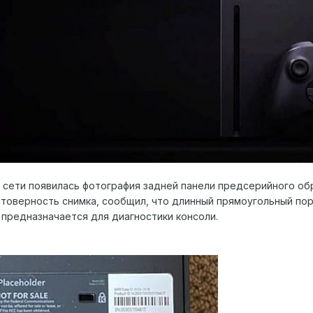
 сети появилась фотография задней панели предсерийного обра
товерность снимка, сообщил, что длинный прямоугольный по
 предназначается для диагностики консоли.