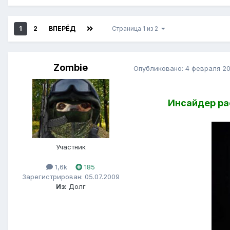
1
2
ВПЕРЁД
Страница 1 из 2
Zombie
Опубликовано:
4 февраля 2
Инсайдер рас
Участник
1,6k
185
Зарегистрирован: 05.07.2009
Из:
Долг