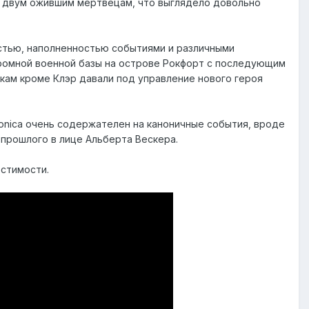
о двум ожившим мертвецам, что выглядело довольно
стью, наполненностью событиями и различными
громной военной базы на острове Рокфорт с последующим
ам кроме Клэр давали под управление нового героя
eronica очень содержателен на каноничные события, вроде
 прошлого в лице Альберта Вескера.
естимости.