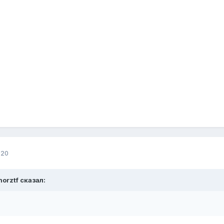
020
orztf сказал: