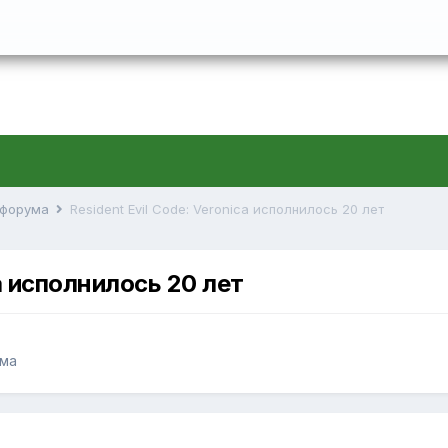
й форума
Resident Evil Code: Veronica исполнилось 20 лет
ca исполнилось 20 лет
ума