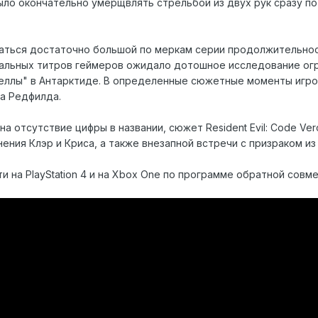
ыло окончательно умерщвлять стрельбой из двух рук сразу п
таться достаточно большой по меркам серии продолжительно
инальных титров геймеров ожидало дотошное исследование о
еллы" в Антарктиде. В определенные сюжетные моменты игрок
а Редфилда.
на отсутствие цифры в названии, сюжет Resident Evil: Code V
ния Клэр и Криса, а также внезапной встречи с призраком из
и на PlayStation 4 и на Xbox One по программе обратной совм