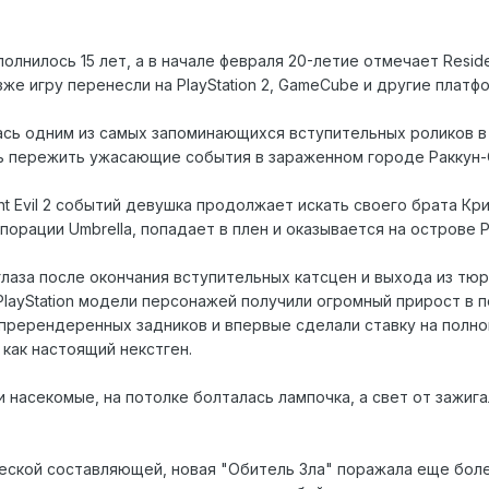
исполнилось 15 лет, а в начале февраля 20-летие отмечает Resid
зже игру перенесли на PlayStation 2, GameCube и другие платф
сь одним из самых запоминающихся вступительных роликов в 
ь пережить ужасающие события в зараженном городе Раккун-
nt Evil 2 событий девушка продолжает искать своего брата К
орации Umbrella, попадает в плен и оказывается на острове 
глаза после окончания вступительных катсцен и выхода из тю
layStation модели персонажей получили огромный прирост в п
 пререндеренных задников и впервые сделали ставку на полно
как настоящий некстген.
и насекомые, на потолке болталась лампочка, а свет от зажиг
еской составляющей, новая "Обитель Зла" поражала еще бол