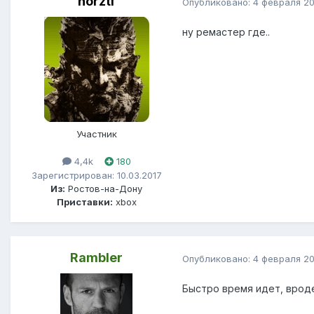
norztf
Опубликовано:
4 февраля 2
ну ремастер где..
Участник
4,4k
180
Зарегистрирован: 10.03.2017
Из:
Ростов-на-Дону
Приставки:
xbox
Rambler
Опубликовано:
4 февраля 2
Быстро время идет, вроде