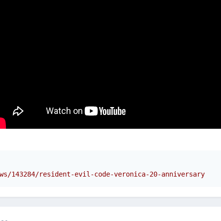
ws/143284/resident-evil-code-veronica-20-anniversary