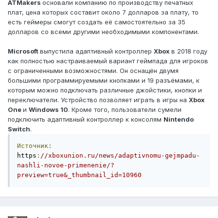
ATMakers
основали компанию по производству печатных
плат, цена которых составит около 7 долларов за плату, то
есть геймеры смогут создать её самостоятельно за 35
долларов со всеми другими необходимыми компонентами.
Microsoft
выпустила адаптивный контроллер
Xbox
в 2018 году
как полностью настраиваемый вариант геймпада для игроков
с ограниченными возможностями. Он оснащён двумя
большими программируемыми кнопками и 19 разъёмами, к
которым можно подключать различные джойстики, кнопки и
переключатели. Устройство позволяет играть в игры на
Xbox
One
и
Windows 10
. Кроме того, пользователи сумели
подключить адаптивный контроллер к консолям
Nintendo
Switch
.
Источник:
https
:
//xboxunion.ru/news/adaptivnomu-gejmpadu-
nashli-novoe-primenenie/?
preview=true&_thumbnail_id=10960