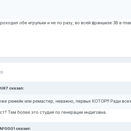
Проходил обе игрульки и не по разу, во всей франшизе ЗВ в пл
20
iti87 сказал:
уже ремейк или ремастер, неважно, первых КОТОР!!! Ради всех
аст? Тем более это студия по генерации индиговна.
SAF0001 сказал: