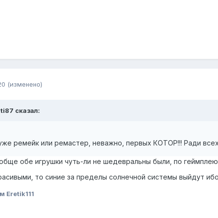
20
(изменено)
iti87 сказал:
уже ремейк или ремастер, неважно, первых КОТОР!!! Ради всех
ообще обе игрушки чуть-ли не шедевральны были, по геймплею 
расивыми, то синие за пределы солнечной системы выйдут ибо
 Eretik111