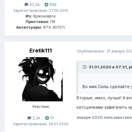
43,5k
930
Зарегистрирован: 07.06.2010
Из:
Красноярск
Приставки:
ПК
Аксессуары:
RTX 3070Ti
Eretik111
Опубликовано:
31 января 20
31.01.2020 в 07:31, p
Во имя Силы сделайте 
Вторые, имхо, лучше! А в
Участник
катсценками зафигачить к
января 2020
пользователем
2,2k
17
Зарегистрирован: 29.01.2020