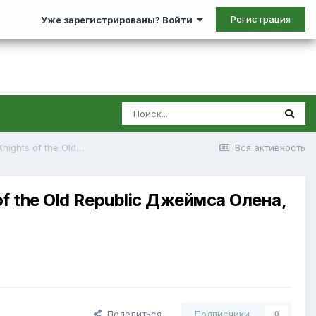
Регистрация
Уже зарегистрированы? Войти
Студия ведущего дизайнера Baldur's Gate, Dragon Age и Knights of the Old Republic Джеймса Олена, находящаяся в составе Wizards of the Coast, получила
Вся активность
of the Old Republic Джеймса Олена,
Поделиться
Подписчики
0