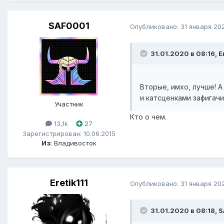
SAF0001
Опубликовано:
31 января 20
31.01.2020 в 08:16, Er
Вторые, имхо, лучше! 
и катсценками зафигач
Участник
Кто о чем.
13,1k
27
Зарегистрирован: 10.06.2015
Из:
Владивосток
Eretik111
Опубликовано:
31 января 20
31.01.2020 в 08:18, 