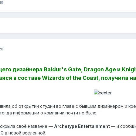
ма
20
го дизайнера Baldur's Gate, Dragon Age и Knigh
яся в составе Wizards of the Coast, получила н
вила об открытии студии во главе с бывшим дизайнером и к
 тогда информации о компании почти не было.
аскрыла своё название —
Archetype Entertainment
— и сообщи
G в новой вселенной.