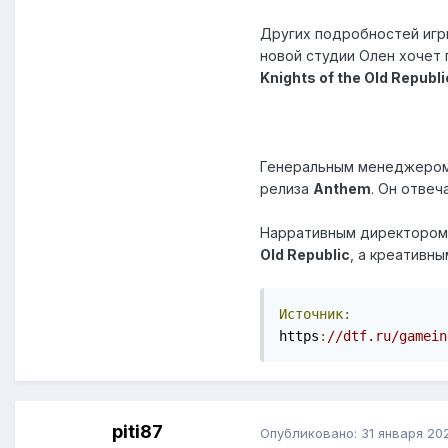
Других подробностей игры
новой студии Олен хочет
Knights of the Old Republ
Генеральным менеджеро
релиза
Anthem
. Он отвеч
Нарративным директором 
Old Republic
, а креативн
Источник:
https
:
//dtf.ru/gamein
piti87
Опубликовано:
31 января 20