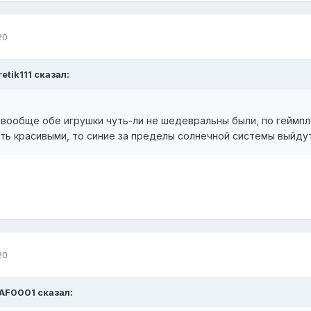
20
etik111 сказал:
А вообще обе игрушки чуть-ли не шедевральны были, по геймпл
ить красивыми, то синие за пределы солнечной системы выйдут
20
SAF0001 сказал: