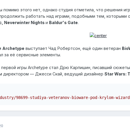
 помимо этого нет, однако студия отметила, что решения игр
 продолжить работать над играми, подобными тем, которыми 
ic, Neverwinter Nights
и
Baldur's Gate
.
м
Archetype
выступает Чад Робертсон, ещё один ветеран
Bio
ал за её сервисные элементы.
первой игры Archetype стал Дрю Карпишин, писавший сюжеты
ым директором — Джесси Скай, ведущий дизайнер
Star Wars: 
dustry/98699-studiya-veteranov-bioware-pod-krylom-wizard
20