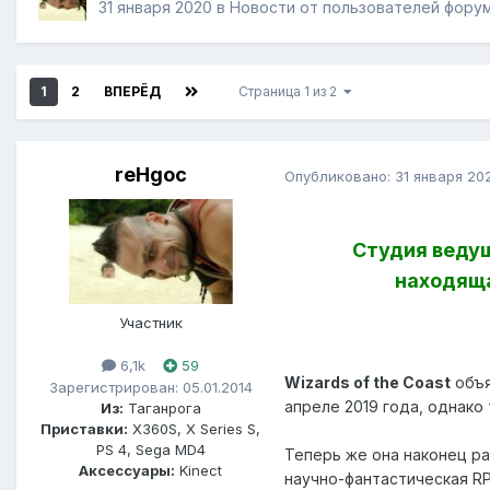
31 января 2020
в
Новости от пользователей фору
1
2
ВПЕРЁД
Страница 1 из 2
reHgoc
Опубликовано:
31 января 20
Студия ведуще
находяща
Участник
6,1k
59
Wizards of the Coast
объя
Зарегистрирован: 05.01.2014
апреле 2019 года, однако
Из:
Таганрога
Приставки:
X360S, X Series S,
PS 4, Sega MD4
Теперь же она наконец р
Аксессуары:
Kinect
научно-фантастическая RP