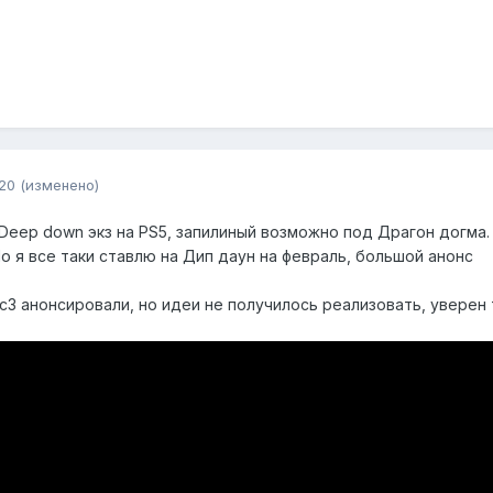
20
(изменено)
eep down экз на PS5, запилиный возможно под Драгон догма.
 я все таки ставлю на Дип даун на февраль, большой анонс
с3 анонсировали, но идеи не получилось реализовать, уверен 