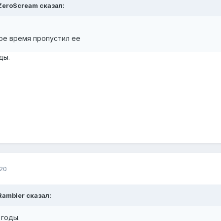
ZeroScream сказал:
вое время пропустил ее
ды.
20
Rambler сказал:
 годы.