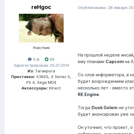
reHgoc
Опубликовано:
28 января 20
Участник
На прошлой неделе инса
6,1k
59
ему планами
Capcom
на б
Зарегистрирован: 05.01.2014
Из:
Таганрога
Со слов информатора, в 
Приставки:
X360S, X Series S,
будет возрождением клас
PS 4, Sega MD4
несколько лет - вместо э
Аксессуары:
Kinect
RE Engine
.
Тогда
Dusk Golem
не уточ
будет анонсирован уже ск
Он уточнил, что проект, 
собиралась анонсировать 