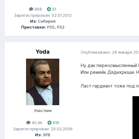
868
51
Зарегистрирован: 02.01.2012
Из:
Сибирия
Приставки:
PS5, PS2
Yoda
Опубликовано:
28 января 20
Ну дак переосмысленный D
Или ремейк Дядихрюши. Но
Ласт гардиант тоже под п
Участник
40,9k
610
Зарегистрирован: 20.02.2008
Из:
SPB