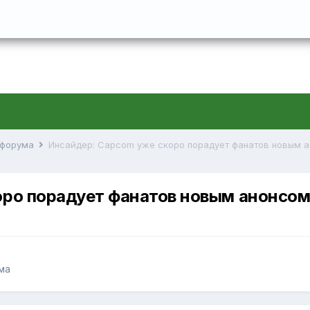
й форума
Инсайдер: Capcom уже скоро порадует фанатов новым 
оро порадует фанатов новым анонсо
ма