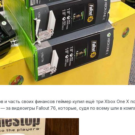
в и часть своих финансов геймер купил ещё три Xbox One X по
 — за видеоигры Fallout 76, которые, судя по всему шли в комп