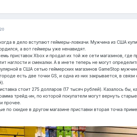
20
когда в дело вступают геймеры-ловкачи. Мужчина из США купи
ордился, а вот геймеры уже ненавидят.
емь приставок Xbox и продал их той же сети магазинов, где 
тит наглости и смекалки. А в инете теперь не могут определит
пулярной в США сетью геймерских магазинов GameStop мужчина 
городе есть две точки GS, и одна из них закрывается, в связ
).
иставка стоит 275 долларов (17 тысяч рублей). Казалось бы, к
амма трейд-ин, по которой покупатели могут вернуть старые 
и прочее.
нные по скидке в другом магазине приставки вторая точка прим