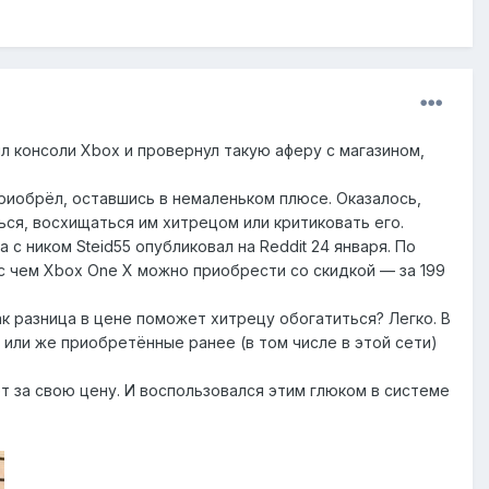
л консоли Xbox и провернул такую аферу с магазином,
приобрёл, оставшись в немаленьком плюсе. Оказалось,
ься, восхищаться им хитрецом или критиковать его.
с ником Steid55 опубликовал на Reddit 24 января. По
и с чем Xbox One X можно приобрести со скидкой — за 199
ак разница в цене поможет хитрецу обогатиться? Легко. В
или же приобретённые ранее (в том числе в этой сети)
ет за свою цену. И воспользовался этим глюком в системе