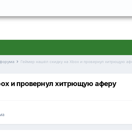
й форума
Геймер нашёл скидку на Xbox и провернул хитрющую аф
box и провернул хитрющую аферу
ма