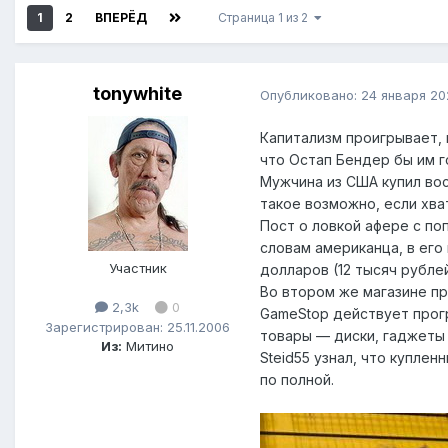
1
2
ВПЕРЁД
Страница 1 из 2
tonywhite
Опубликовано:
24 января 20
Капитализм проигрывает, 
что Остап Бендер бы им г
Мужчина из США купил вос
такое возможно, если хва
Пост о ловкой афере с по
словам американца, в его 
Участник
долларов (12 тысяч рублей
Во втором же магазине пр
2,3k
0
GameStop действует прогр
Зарегистрирован: 25.11.2006
товары — диски, гаджеты 
Из:
Митино
Steid55 узнал, что купле
по полной.