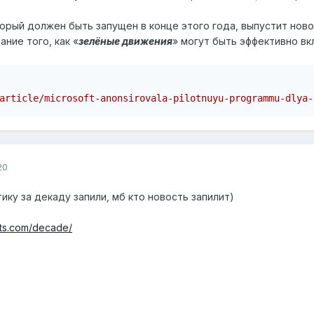
торый должен быть запущен в конце этого года, выпустит ново
ние того, как «
зелёные движения
» могут быть эффективно вк
article/microsoft-anonsirovala-pilotnuyu-programmu-dlya-
20
ику за декаду запили, мб кто новость запилит)
nts.com/decade/