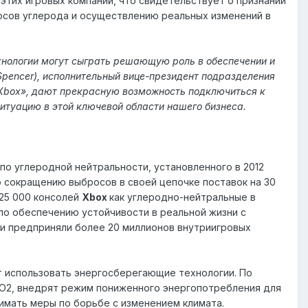
их игровых компаний, что свидетельствует о признании
росов углерода и осуществлению реальных изменений в
хнологии могут сыграть решающую роль в обеспечении и
Spencer), исполнительный вице-президент подразделения
al Xbox», дают прекрасную возможность подключиться к
ситуацию в этой ключевой области нашего бизнеса.
о углеродной нейтральности, установленного в 2012
о сокращению выбросов в своей цепочке поставок на 30
825 000 консолей
Xbox
как углеродно-нейтральные в
 по обеспечению устойчивости в реальной жизни с
оки предприняли более 20 миллионов внутриигровых
 использовать энергосберегающие технологии. По
CO2, внедрят режим пониженного энергопотребления для
нимать меры по борьбе с изменением климата.