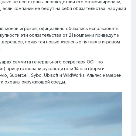
однако не все страны впоследствии его ратифицировали,
 если компании не берут на себя обязательства, нарушая
иллионов игроков, официально обязались использовать
купности эти обязательства от 21 компании приведут к
 деревьев, появятся новые «зеленые пятна» в игровом
.
уарах саммита генерального секретаря ООН по
ance) присутствовали руководители 14 платформ и
ovio, Supercell, Sybo, Ubisoft и WildWorks. Альянс намерен
сти охраны окружающей среды.