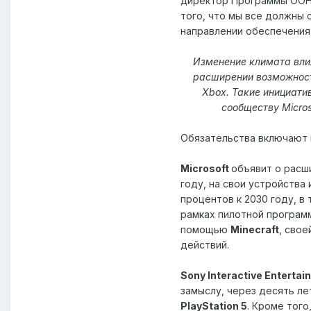
директор Программы ООН 
того, что мы все должны
направлении обеспечения
Изменение климата влия
расширении возможносте
Xbox. Такие инициати
сообществу Micros
Обязательства включают 
Microsoft
объявит о расш
году, на свои устройства
процентов к 2030 году, в
рамках пилотной програм
помощью
Minecraft
, свое
действий.
Sony Interactive Enterta
замыслу, через десять л
PlayStation 5
. Кроме тог