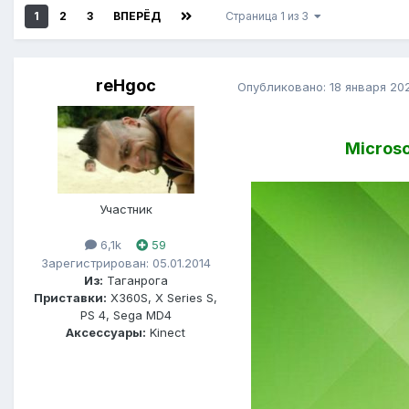
1
2
3
ВПЕРЁД
Страница 1 из 3
reHgoc
Опубликовано:
18 января 20
Micros
Участник
6,1k
59
Зарегистрирован: 05.01.2014
Из:
Таганрога
Приставки:
X360S, X Series S,
PS 4, Sega MD4
Аксессуары:
Kinect