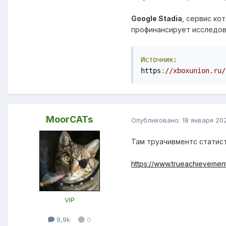
Google Stadia
, сервис ко
профинансирует исследова
Источник:
https
:
//xboxunion.ru/
MoorCATs
Опубликовано:
18 января 20
Там труачивментс статист
https://www.trueachieveme
VIP
9,9k
0