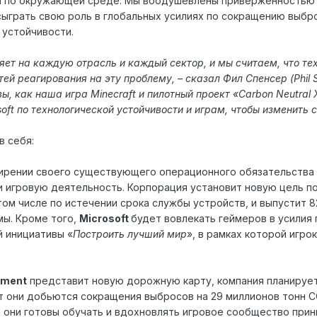
по окружающей среде. Мы воодушевлены приверженностью эт
 сыграть свою роль в глобальных усилиях по сокращению выб
 устойчивости.
ет на каждую отрасль и каждый сектор, и мы считаем, что те
й реагирования на эту проблему, – сказал Фил Спенсер (Phil 
вы, как наша игра Minecraft и пилотный проект «Carbon Neutr
oft по технологической устойчивости и играм, чтобы изменить 
в себя:
ирении своего существующего операционного обязательства п
 и игровую деятельность. Корпорация установит новую цель п
 том числе по истечении срока службы устройств, и выпустит 
мы. Кроме того,
Microsoft
будет вовлекать геймеров в усилия
й инициативы «
Построить лучший мир
», в рамках которой игр
inment
представит новую дорожную карту, компания планирует
ет они добьются сокращения выбросов на 29 миллионов тонн 
о, они готовы обучать и вдохновлять игровое сообщество при