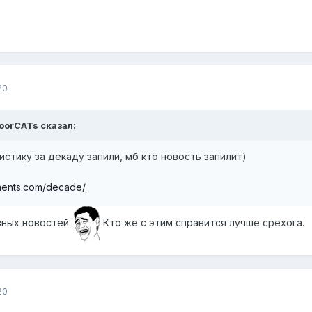
20
MoorCATs сказал:
стику за декаду запили, мб кто новость запилит)
ments.com/decade/
ных новостей.
Кто же с этим справится лучше срехога.
20