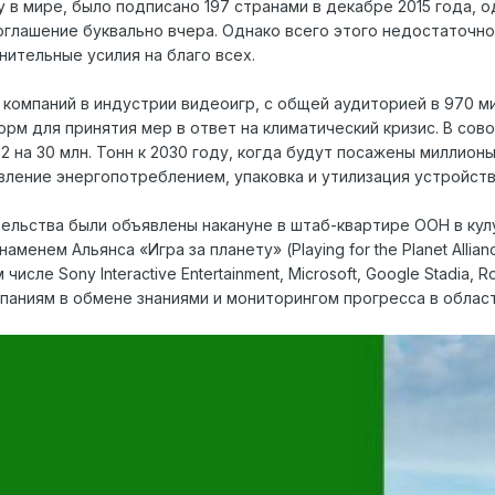
 в мире, было подписано 197 странами в декабре 2015 года, 
глашение буквально вчера. Однако всего этого недостаточно,
нительные усилия на благо всех.
компаний в индустрии видеоигр, с общей аудиторией в 970 м
рм для принятия мер в ответ на климатический кризис. В сово
на 30 млн. Тонн к 2030 году, когда будут посажены миллионы
вление энергопотреблением, упаковка и утилизация устройств
ельства были объявлены накануне в штаб-квартире ООН в кул
аменем Альянса «Игра за планету» (Playing for the Planet Alli
исле Sony Interactive Entertainment, Microsoft, Google Stadia, R
паниям в обмене знаниями и мониторингом прогресса в обла