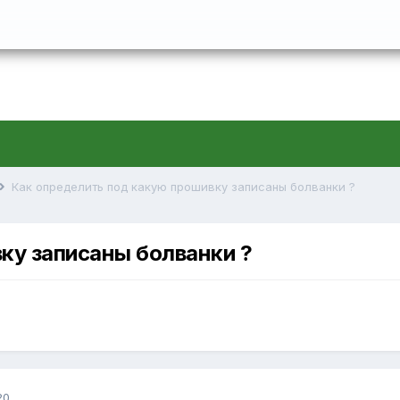
Как определить под какую прошивку записаны болванки ?
ку записаны болванки ?
20