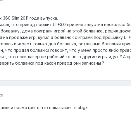
 360 Slim 2011 года выпуска.
зал, что привод прошит LT+3.0 при мне запустил несколько б
болванку, дома поиграли игрой на этой болванке, решил докуп
 на продаже игр, купил 6 болванок с играми под прошивку LT
тилась и играет только дна болванка, остальные болванки при
ин, что продал болванки говорит, что у меня просто либо прив
т, что если лазер не рабочий то чего другие игры идут ? А пр
верить болванки под какой привод они записаны ?
20
ванки и посмотреть что показывает в abgx