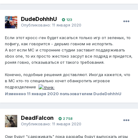
DudeDohhhU
123
Опубликовано:
11 января 2020
Если этот кросс-ген будет касаться только игр от зеленых, то
пофигу, как говорится - дерьмо говном не испортить.
А вот если МС и сторонние студии заставит поддерживать
xbox one, то их просто жестоко засрут все подряд и придется,
роняя говно, отказываться от такого требования.
Конечно, подобные решения доставляют. Иногда кажется, что
в МС кто-то специально хочет обанкротить игровое
подразделение
Изменено
11 января 2020
пользователем DudeDohhhU
DeadFalcon
2 758
Опубликовано:
11 января 2020
Они будут "сдерживать" пока разрабы будут выпускать игры