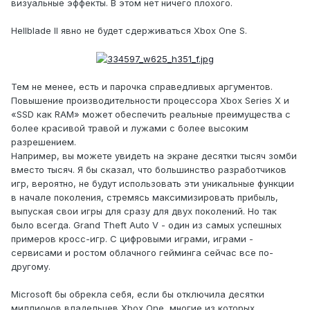
визуальные эффекты. В этом нет ничего плохого.
Hellblade II явно не будет сдерживаться Xbox One S.
Тем не менее, есть и парочка справедливых аргументов.
Повышение производительности процессора Xbox Series X и
«SSD как RAM» может обеспечить реальные преимущества с
более красивой травой и лужами с более высоким
разрешением.
Например, вы можете увидеть на экране десятки тысяч зомби
вместо тысяч. Я бы сказал, что большинство разработчиков
игр, вероятно, не будут использовать эти уникальные функции
в начале поколения, стремясь максимизировать прибыль,
выпуская свои игры для сразу для двух поколений. Но так
было всегда. Grand Theft Auto V - один из самых успешных
примеров кросс-игр. С цифровыми играми, играми -
сервисами и ростом облачного гейминга сейчас все по-
другому.
Microsoft бы обрекла себя, если бы отключила десятки
миллионов владельцев Xbox One, многие из которых,