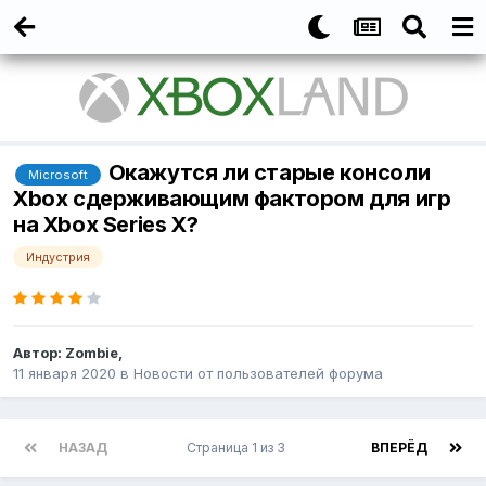
Окажутся ли старые консоли
Microsoft
Xbox сдерживающим фактором для игр
на Xbox Series X?
Индустрия
Автор:
Zombie
,
11 января 2020
в
Новости от пользователей форума
НАЗАД
Страница 1 из 3
ВПЕРЁД