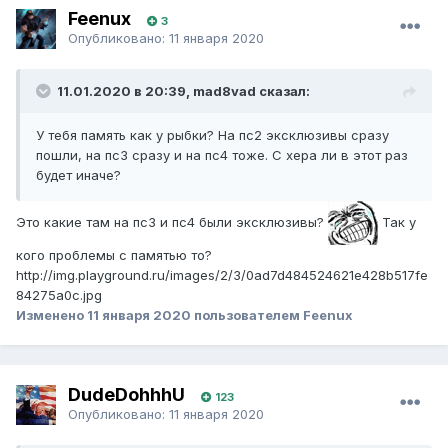
Feenux
3
Опубликовано:
11 января 2020
11.01.2020 в 20:39, mad8vad сказал:
У тебя память как у рыбки? На пс2 эксклюзивы сразу
пошли, на пс3 сразу и на пс4 тоже. С хера ли в этот раз
будет иначе?
Это какие там на пс3 и пс4 были эксклюзивы?
Так у
кого проблемы с памятью то?
http://img.playground.ru/images/2/3/0ad7d484524621e428b517fe
84275a0c.jpg
Изменено
11 января 2020
пользователем Feenux
DudeDohhhU
123
Опубликовано:
11 января 2020