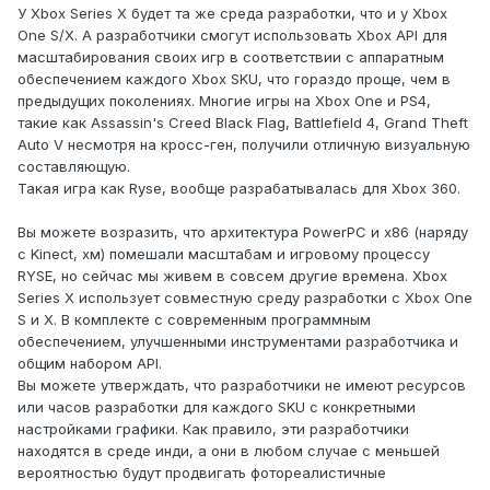
У Xbox Series X будет та же среда разработки, что и у Xbox
One S/X. А разработчики смогут использовать Xbox API для
масштабирования своих игр в соответствии с аппаратным
обеспечением каждого Xbox SKU, что гораздо проще, чем в
предыдущих поколениях. Многие игры на Xbox One и PS4,
такие как Assassin's Creed Black Flag, Battlefield 4, Grand Theft
Auto V несмотря на кросс-ген, получили отличную визуальную
составляющую.
Такая игра как Ryse, вообще разрабатывалась для Xbox 360.
Вы можете возразить, что архитектура PowerPC и x86 (наряду
с Kinect, хм) помешали масштабам и игровому процессу
RYSE, но сейчас мы живем в совсем другие времена. Xbox
Series X использует совместную среду разработки с Xbox One
S и X. В комплекте с современным программным
обеспечением, улучшенными инструментами разработчика и
общим набором API.
Вы можете утверждать, что разработчики не имеют ресурсов
или часов разработки для каждого SKU с конкретными
настройками графики. Как правило, эти разработчики
находятся в среде инди, а они в любом случае с меньшей
вероятностью будут продвигать фотореалистичные