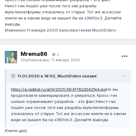
Некст-ген пошёл уже после того как разрабы
мультиплатформы отказались от старья. Тот же ассассин
юнити ни в каком виде не вышел бы на х360\пс3. Делайте
выводы.
Изменено
11 января 2020
пользователем MuchDobro
Mrema86
0
Опубликовано:
11 января 2020
11.01.2020 в 18:52, MuchDobro сказал:
https://a.radikal.ru/a04/2001/39/4f782d542fe4.jpg
Но вы
продолжаете маневрировать и упираться. Кросс-ген
сильно ограничивает разрабов - это факт.Некст-ген
пошёл уже после того как разрабы мультиплатформы
отказались от старья. Тот же ассассин юнити ни в каком
виде не вышел бы на х360\пс3. Делайте выводы.
Юнити дно)