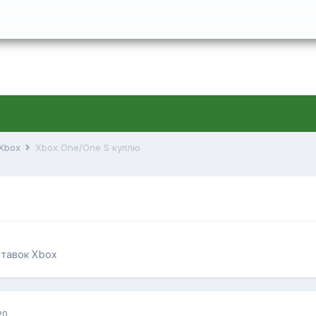
 Xbox
Xbox One/One S куплю
ставок Xbox
20