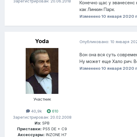
Зарегистрирован: 20.06.2018
Конечно щас у эванесенс н
как Линкин Парк.
Изменено
10 января 2020
п
Yoda
Опубликовано:
10 января 20
Вон она вся суть совреме
Ну может еще Хало рич. 
Изменено
10 января 2020
п
Участник
40,9k
610
Зарегистрирован: 20.02.2008
Из:
SPB
Приставки:
PS5 DE + C9
Аксессуары:
INZONE H7