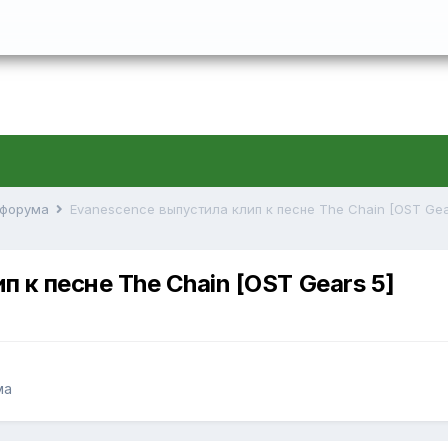
й форума
Evanescence выпустила клип к песне The Chain [OST Gea
 к песне The Chain [OST Gears 5]
ма