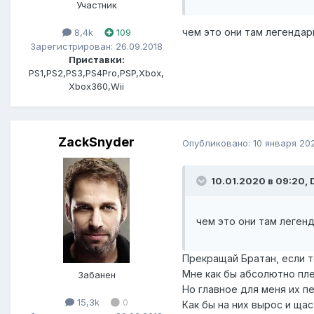
Участник
чем это они там легенда
8,4k
109
Зарегистрирован: 26.09.2018
Приставки:
PS1,PS2,PS3,PS4Pro,PSP,Xbox,
Xbox360,Wii
ZackSnyder
Опубликовано:
10 января 20
10.01.2020 в 09:20, 
чем это они там леген
Прекращай Братан, если т
Мне как бы абсолютно пле
Забанен
Но главное для меня их пе
15,3k
0
Как бы на них вырос и щас