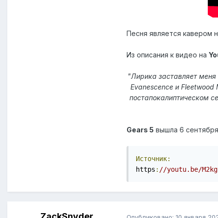
Песня является кавером 
Из описания к видео на
Yo
"Лирика заставляет меня 
Evanescence и Fleetwood
постапокалиптическом сет
Gears 5
вышла 6 сентября
Источник:
https
:
//youtu.be/M2kg
ZackSnyder
Опубликовано:
10 января 20