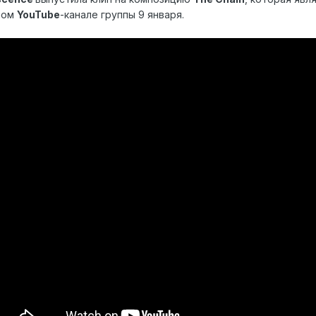
ном
YouTube
-канале группы 9 января.