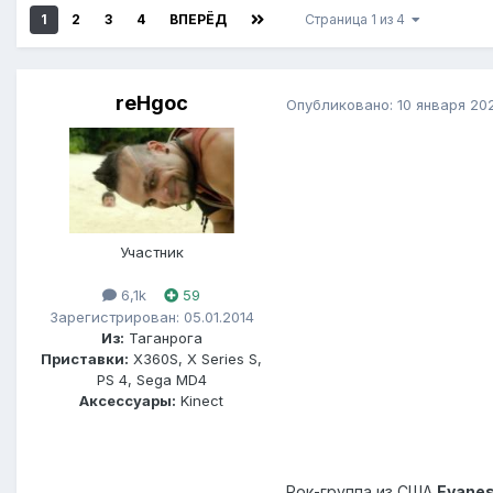
1
2
3
4
ВПЕРЁД
Страница 1 из 4
reHgoc
Опубликовано:
10 января 20
Участник
6,1k
59
Зарегистрирован: 05.01.2014
Из:
Таганрога
Приставки:
X360S, X Series S,
PS 4, Sega MD4
Аксессуары:
Kinect
Рок-группа из США
Evane