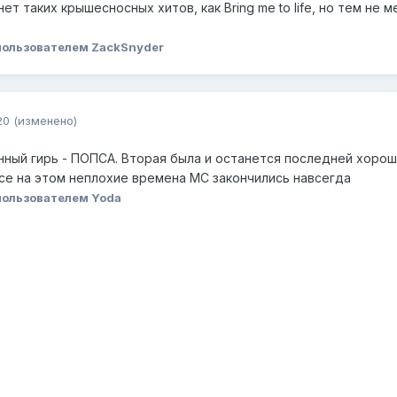
ет таких крышесносных хитов, как Bring me to life, но тем не м
ользователем ZackSnyder
20
(изменено)
нный гирь - ПОПСА. Вторая была и останется последней хоро
Все на этом неплохие времена МС закончились навсегда
ользователем Yoda