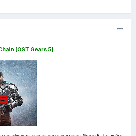
hain [OST Gears 5]
ляется официальным саундтреком игры
Gears 5
. Ролик был