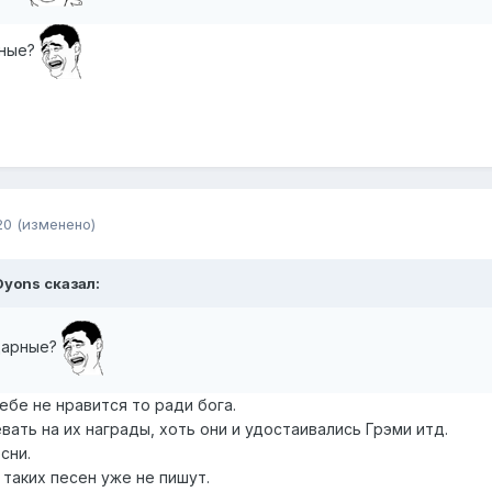
рные?
20
(изменено)
Dyons сказал:
дарные?
ебе не нравится то ради бога.
вать на их награды, хоть они и удостаивались Грэми итд.
сни.
 таких песен уже не пишут.