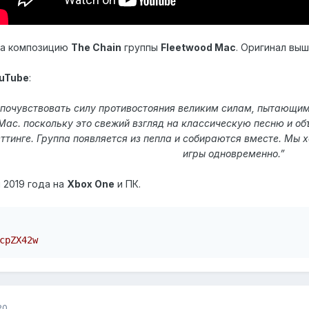
на композицию
The Chain
группы
Fleetwood Mac
. Оригинал выш
uTube
:
почувствовать силу противостояния великим силам, пытающимся
 Mac. поскольку это свежий взгляд на классическую песню и об
тинге. Группа появляется из пепла и собираются вместе. Мы х
игры одновременно.”
 2019 года на
Xbox One
и ПК.
cpZX42w
20