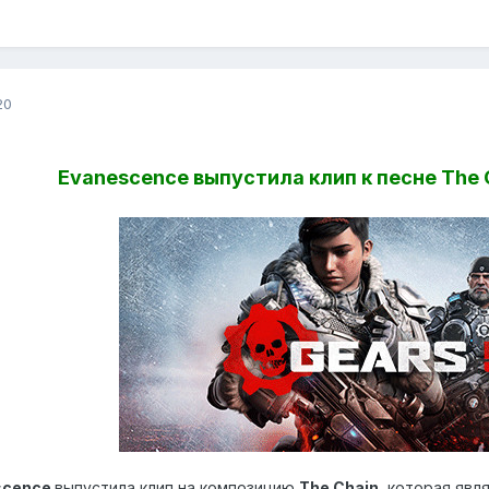
20
Evanescence выпустила клип к песне The C
scence
выпустила клип на композицию
The Chain
, которая яв