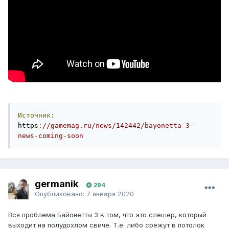
Источник:
https
:
//gamemag.ru/news/142442/bayonetta-3-
news-coming-soon
germanik
294
Опубликовано:
7 января 2020
Вся проблема Байонетты 3 в том, что это слешер, который
выходит на полудохлом свиче. Т.е. либо срежут в потолок