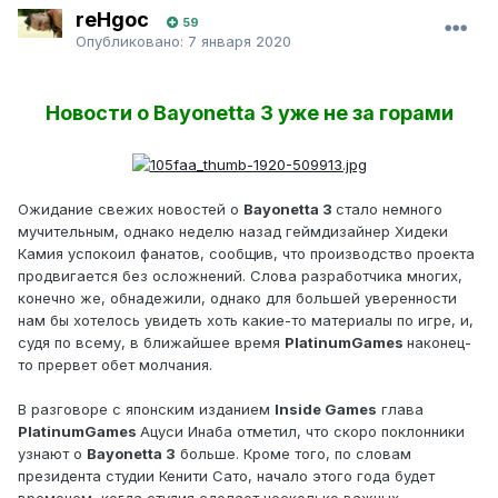
reHgoc
59
Опубликовано:
7 января 2020
Новости о Bayonetta 3 уже не за горами
Ожидание свежих новостей о
Bayonetta 3
стало немного
мучительным, однако неделю назад геймдизайнер Хидеки
Камия успокоил фанатов, сообщив, что производство проекта
продвигается без осложнений. Слова разработчика многих,
конечно же, обнадежили, однако для большей уверенности
нам бы хотелось увидеть хоть какие-то материалы по игре, и,
судя по всему, в ближайшее время
PlatinumGames
наконец-
то прервет обет молчания.
В разговоре с японским изданием
Inside Games
глава
PlatinumGames
Ацуси Инаба отметил, что скоро поклонники
узнают о
Bayonetta 3
больше. Кроме того, по словам
президента студии Кенити Сато, начало этого года будет
временем, когда студия сделает несколько важных