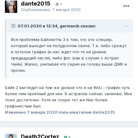
dante2015
0
Опубликовано:
7 января 2020
07.01.2020 в 12:34, germanik сказал:
Вся проблема Байонетты 3 в том, что это слешер,
который выходит на полудохлом свиче. Т.е. либо срежут
в потолок графен (и нас ждет что-то на уровне
предыдущей части), либо фпс (как в случае с Астрал
Чейн). Жалко, учитывая что серия на голову выше ДМК и
прочих.
Байя 2 выглядит на том же уровне что и на WiiU - графен чуть
более чем приятный для нее. В астралов сейчас залипаю. Мне
тоже достаточно. Хотя не спорю тот же Nier более
графонистым был
Изменено
7 января 2020
пользователем dante2015
Death2Cortez
5