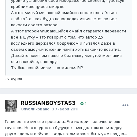
уровне установил себе изображение скелета, чувствуя
приближающуюся смерть.
А этот милый мигающий смайлик после слов "я вас
люблю", он как будто напоследок извиняется за все
пакости своего автора.
А этот второй улыбающийся смайл старается перевести
все в шутку - это говорит о том, что автор до
последнего держался бодрячком и пытался даже в
своем самоуничтожении найти хоть какой-то позитив.
Давайте помянем нашего братишку минутой молчания -
спи спокойно, наш друг.
Ты был назойливым - но милым. RIP
ты дурак
RUSSIANBOYSTAS3
1
Опубликовано:
3 января 2011
Главное что мы его простили...Его история конечно очень
грустная. Но это урок на будущее - мы должны ценить друг
друга здесь и сейчас - ведь потом может быть уже поздно...