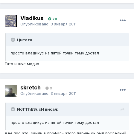
Vladikus
79
Опубликовано:
3 января 2011
Цитата
просто владикус из пятой точки тему достал
Енто нынче модно
skretch
0
Опубликовано:
3 января 2011
NoTThESucH писал:
просто владикус из пятой точки тему достал
я не про это, зайди в профиль этого парня- он был последний