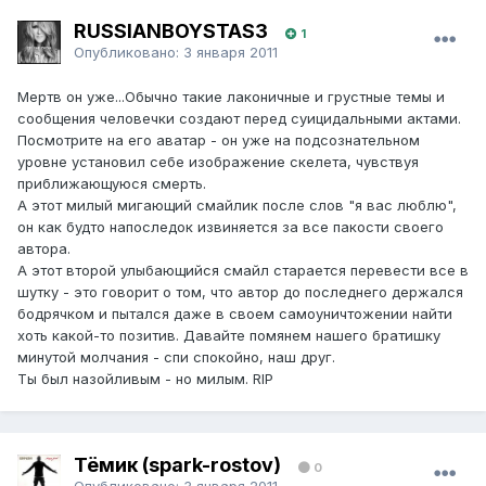
RUSSIANBOYSTAS3
1
Опубликовано:
3 января 2011
Мертв он уже...Обычно такие лаконичные и грустные темы и
сообщения человечки создают перед суицидальными актами.
Посмотрите на его аватар - он уже на подсознательном
уровне установил себе изображение скелета, чувствуя
приближающуюся смерть.
А этот милый мигающий смайлик после слов "я вас люблю",
он как будто напоследок извиняется за все пакости своего
автора.
А этот второй улыбающийся смайл старается перевести все в
шутку - это говорит о том, что автор до последнего держался
бодрячком и пытался даже в своем самоуничтожении найти
хоть какой-то позитив. Давайте помянем нашего братишку
минутой молчания - спи спокойно, наш друг.
Ты был назойливым - но милым. RIP
Тёмик (spark-rostov)
0
Опубликовано:
3 января 2011