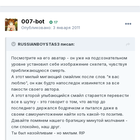
007-bot
17
Опубликовано:
3 января 2011
RUSSIANBOYSTAS3 писал:
Посмотрите на его аватар - он уже на подсознательном
уровне установил себе изображение скелета, чувствуя
приближающуюся смерть.
А этот милый мигающий смайлик после слов "я вас
люблю", он как будто напоследок извиняется за все
пакости своего автора.
А этот второй улыбающийся смайл старается перевести
все в шутку - это говорит о том, что автор до
последнего держался бодрячком и пытался даже в
своем самоуничтожении найти хоть какой-то позитив.
Давайте помянем нашего братишку минутой молчания -
спи спокойно, наш друг.
Ты был назойливым - но милым. RIP