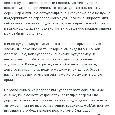
своего руководства провести глобальную чистку среди
представителей криминальных структур. Так же, как и в
серии игр о лучшем автоугонщике, в Crackdown вам не нужно
придерживаться определённого пути - его вы выбираете для
себя сами. Вам нужно будет выследить и арестовать более 20
мафиозных «шишек», однако, путей к решению каждой задачи
может быть несколько.
В игре будут присутствовать также и некоторые ролевые
элементы, похожие на те, которые мы видели в GTA San
Andreas. Вам, как суперполицейскому, будут присущи
некоторые способности, которые будут со временем
улучшаться. К концу игры то, как вы бегаете, прыгаете,
дерётесь, стреляете, водите машину и так далее, будет
настолько развито, что вы один сможете заменить целую
армию.
Не мало внимания разработчик уделяет автомобилям и их
физике, вы сможете устраивать настоящие погромы на
дорогах, выпрыгивать из машины на ходу и даже швыряться
автомобилями во врагов (в лучших традициях Hulk'a), причем
выглядеть это будет вполне реалистично благодаря