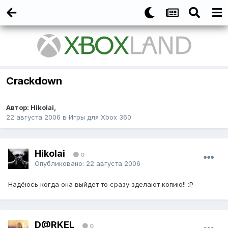
Crackdown
Автор:
Hikolai
,
22 августа 2006
в
Игры для Xbox 360
Hikolai
0
Опубликовано:
22 августа 2006
Надёюсь когда она выйдет то сразу зделают копию!! :P
D@RKEL
0